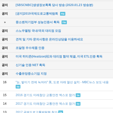
공지
[SBSCNBC]생생정보톡톡 당사 방송 (2020.01.23 방송분)
공지
[공지]2019국제도로교통박람회
File
»
중소벤처기업부 성능인증서 획득
File
공지
스노우멜팅 국내/국외 대리점 모집
공지
견적 및 기타 문의사항은 온라인상담을 이용하세요
공지
조달청 우수제품 인증
공지
미국 히티존(Heatizon)社와 대리점 협약 체결, 미국 ETL인증 획득
공지
신기술 인증 NET 획득
공지
수출유망중소기업 지정
16
"눈, 쌓이기 전에 녹여라" 美, 도로 아래 열선 설치 - MBC뉴스 보도 내용
file
15
2016 경기도 미래첨단 교통안전 엑스포 참가
file
14
2017 경기도 미래첨단 교통안전 엑스포 참가
file
13
2017 국제도로교통박람회 참가
file