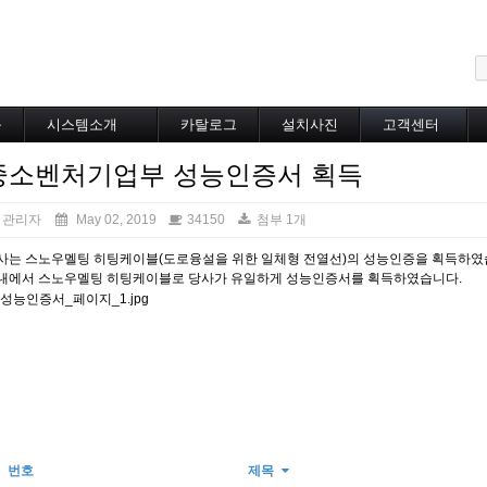
메뉴 건너뛰기
블
시스템소개
카탈로그
설치사진
고객센터
도로융설시스템
카탈로그
설치사진
공지사항
중소벤처기업부 성능인증서 획득
지붕융설시스템
온라인상담
Heat Tracing
동파방지
관리자
May 02, 2019
34150
첨부 1개
소화배관투입형
사는 스노우멜팅 히팅케이블(도로융설을 위한 일체형 전열선)의 성능인증을 획득하였
산업용히터
내에서 스노우멜팅 히팅케이블로 당사가 유일하게 성능인증서를 획득하였습니다.
부속자재
번호
제목