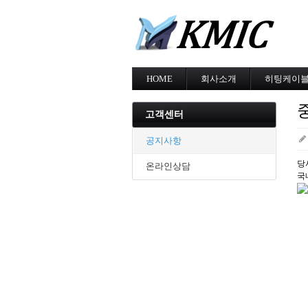
HOME
회사소개
히팅케이
회사소개
MI cable
인증현황
스노우멜팅
고객센터
오시는길
지붕융설
동파방지
공지사항
난방용
당
온라인상담
국