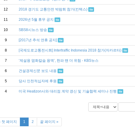
12
2018 경기도 교통안전 박람회 참가(킨텍스)
file
11
2026년 5월 휴무 공지
file
10
SBS8시뉴스 방송
file
9
[2017년 추석 연휴 공지]
file
8
[국제도로교통전시회] Intertraffic Indonesia 2018 참가(자카르타)
file
7
‘제설용 염화칼슘 용액’, 한파 땐 더 위험 - KBS뉴스
6
건설경제신문 보도 내용
file
5
당사 인천적십자에 후원
file
4
미국 Heatizon사와 대리점 계약 갱신 및 기술협력 세미나 진행
file
« 첫 페이지
1
2
끝 페이지 »