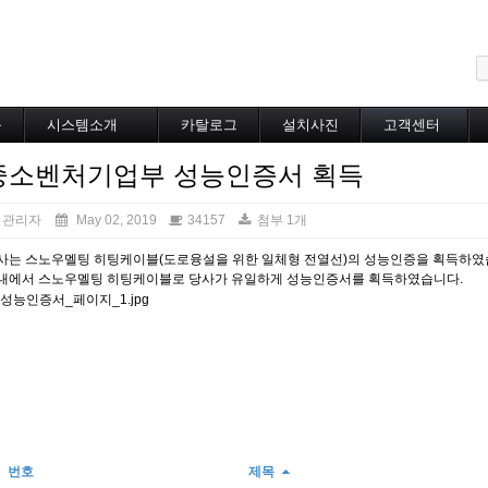
메뉴 건너뛰기
블
시스템소개
카탈로그
설치사진
고객센터
도로융설시스템
카탈로그
설치사진
공지사항
중소벤처기업부 성능인증서 획득
지붕융설시스템
온라인상담
Heat Tracing
동파방지
관리자
May 02, 2019
34157
첨부 1개
소화배관투입형
사는 스노우멜팅 히팅케이블(도로융설을 위한 일체형 전열선)의 성능인증을 획득하였
산업용히터
내에서 스노우멜팅 히팅케이블로 당사가 유일하게 성능인증서를 획득하였습니다.
부속자재
번호
제목