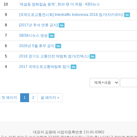
10
‘제설용 염화칼슘 용액’, 한파 땐 더 위험 - KBS뉴스
9
[국제도로교통전시회] Intertraffic Indonesia 2018 참가(자카르타)
file
8
[2017년 추석 연휴 공지]
file
7
SBS8시뉴스 방송
file
6
2026년 5월 휴무 공지
file
5
2018 경기도 교통안전 박람회 참가(킨텍스)
file
4
2017 국제도로교통박람회 참가
file
« 첫 페이지
1
2
끝 페이지 »
대표자 김용태 사업자등록번호 131-81-93802