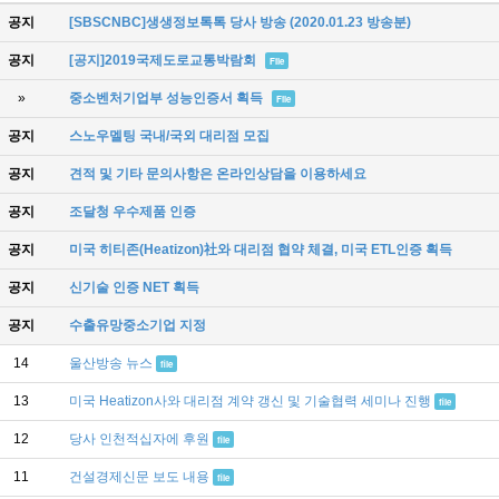
공지
[SBSCNBC]생생정보톡톡 당사 방송 (2020.01.23 방송분)
공지
[공지]2019국제도로교통박람회
File
»
중소벤처기업부 성능인증서 획득
File
공지
스노우멜팅 국내/국외 대리점 모집
공지
견적 및 기타 문의사항은 온라인상담을 이용하세요
공지
조달청 우수제품 인증
공지
미국 히티존(Heatizon)社와 대리점 협약 체결, 미국 ETL인증 획득
공지
신기술 인증 NET 획득
공지
수출유망중소기업 지정
14
울산방송 뉴스
file
13
미국 Heatizon사와 대리점 계약 갱신 및 기술협력 세미나 진행
file
12
당사 인천적십자에 후원
file
11
건설경제신문 보도 내용
file