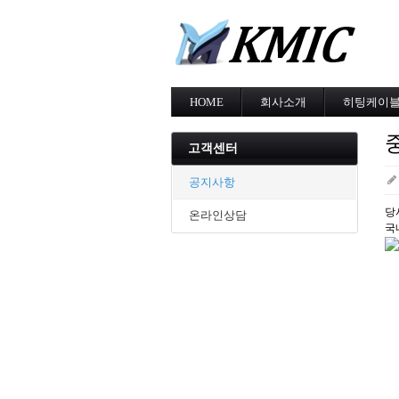
HOME
회사소개
히팅케이
회사소개
MI cable
인증현황
스노우멜팅
고객센터
오시는길
지붕융설
동파방지
공지사항
난방용
당
온라인상담
국