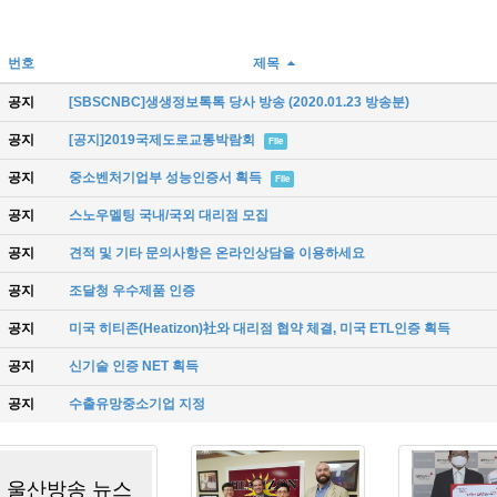
번호
제목
공지
[SBSCNBC]생생정보톡톡 당사 방송 (2020.01.23 방송분)
공지
[공지]2019국제도로교통박람회
File
공지
중소벤처기업부 성능인증서 획득
File
공지
스노우멜팅 국내/국외 대리점 모집
공지
견적 및 기타 문의사항은 온라인상담을 이용하세요
공지
조달청 우수제품 인증
공지
미국 히티존(Heatizon)社와 대리점 협약 체결, 미국 ETL인증 획득
공지
신기술 인증 NET 획득
공지
수출유망중소기업 지정
울산방송 뉴스