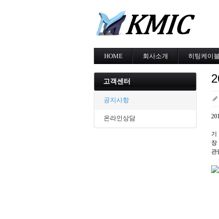
HOME
회사소개
히팅케이
회사소개
MI cable
인증현황
스노우멜팅
고객센터
오시는길
지붕융설
동파방지
공지사항
난방용
2
온라인상담
기 
장
관람