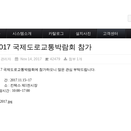
메뉴 건너뛰기
블
시스템소개
카탈로그
설치사진
고객센터
도로융설시스템
카탈로그
설치사진
공지사항
2017 국제도로교통박람회 참가
지붕융설시스템
온라인상담
Heat Tracing
동파방지
관리자
Nov 14, 2017
42479
첨부 1개
소화배관투입형
017 국제도로교통박람회에 참가하오니 많은 관심 부탁드립니다.
산업용히터
부속자재
간 : 2017.11.15~17
 소 : 킨텍스 제1전시장
시간 : 10:00~17:00