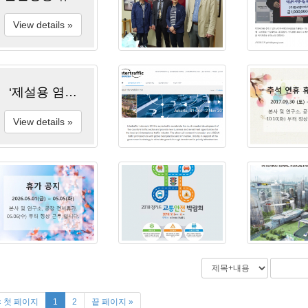
View details »
‘제설용 염화칼슘 용액’, 한파 땐 더 위험 - KBS뉴스
View details »
« 첫 페이지
1
2
끝 페이지 »