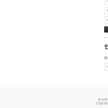
인
본사/연
T. 032-8