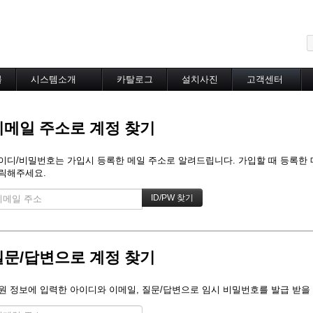
메뉴 건너뛰기
블
시스템소개
카탈로그
설치사진
고객센터
도로융설시스템
카탈로그
설치사진
공지사항
지붕융설시스템
온라인상담
이메일 주소로 계정 찾기
Heat Tracing
동파방지
소화배관투입형
이디/비밀번호는 가입시 등록한 메일 주소로 알려드립니다. 가입할 때 등록한 메일
산업용히터
릭해주세요.
부속자재
질문/답변으로 계정 찾기
원 정보에 입력한 아이디와 이메일, 질문/답변으로 임시 비밀번호를 발급 받을 