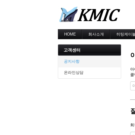
HOME
회사소개
히팅케이
회사소개
MI cable
인증현황
스노우멜팅
고객센터
오시는길
지붕융설
동파방지
공지사항
난방용
아
온라인상담
클
회