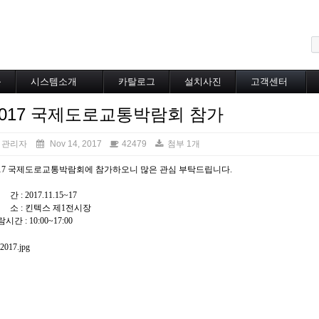
메뉴 건너뛰기
블
시스템소개
카탈로그
설치사진
고객센터
도로융설시스템
카탈로그
설치사진
공지사항
2017 국제도로교통박람회 참가
지붕융설시스템
온라인상담
Heat Tracing
동파방지
관리자
Nov 14, 2017
42479
첨부 1개
소화배관투입형
017 국제도로교통박람회에 참가하오니 많은 관심 부탁드립니다.
산업용히터
부속자재
간 : 2017.11.15~17
 소 : 킨텍스 제1전시장
시간 : 10:00~17:00