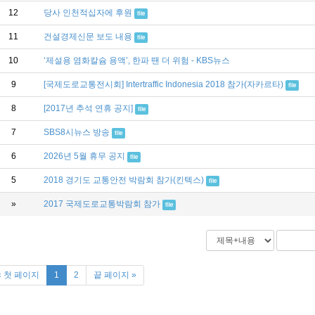
12
당사 인천적십자에 후원
file
11
건설경제신문 보도 내용
file
10
‘제설용 염화칼슘 용액’, 한파 땐 더 위험 - KBS뉴스
9
[국제도로교통전시회] Intertraffic Indonesia 2018 참가(자카르타)
file
8
[2017년 추석 연휴 공지]
file
7
SBS8시뉴스 방송
file
6
2026년 5월 휴무 공지
file
5
2018 경기도 교통안전 박람회 참가(킨텍스)
file
»
2017 국제도로교통박람회 참가
file
« 첫 페이지
1
2
끝 페이지 »