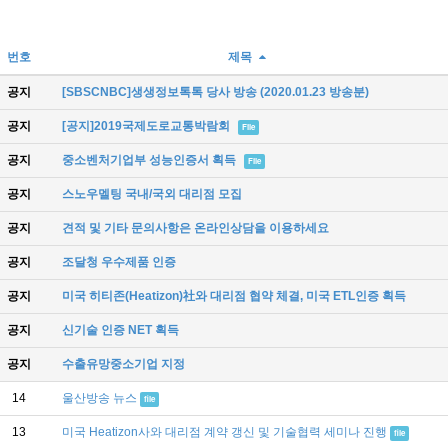
번호
제목
공지
[SBSCNBC]생생정보톡톡 당사 방송 (2020.01.23 방송분)
공지
[공지]2019국제도로교통박람회
File
공지
중소벤처기업부 성능인증서 획득
File
공지
스노우멜팅 국내/국외 대리점 모집
공지
견적 및 기타 문의사항은 온라인상담을 이용하세요
공지
조달청 우수제품 인증
공지
미국 히티존(Heatizon)社와 대리점 협약 체결, 미국 ETL인증 획득
공지
신기술 인증 NET 획득
공지
수출유망중소기업 지정
14
울산방송 뉴스
file
13
미국 Heatizon사와 대리점 계약 갱신 및 기술협력 세미나 진행
file