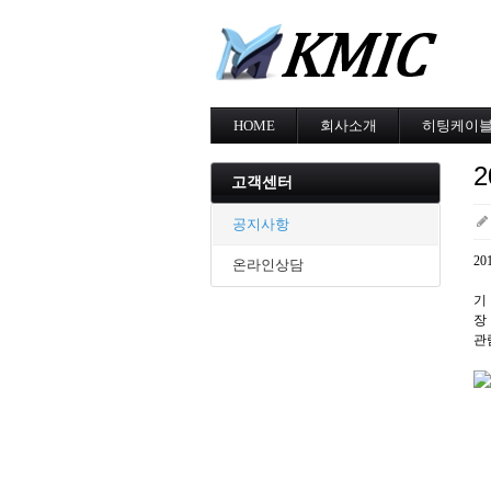
HOME
회사소개
히팅케이
회사소개
MI cable
인증현황
스노우멜팅
고객센터
오시는길
지붕융설
동파방지
공지사항
난방용
2
온라인상담
기 
장
관람