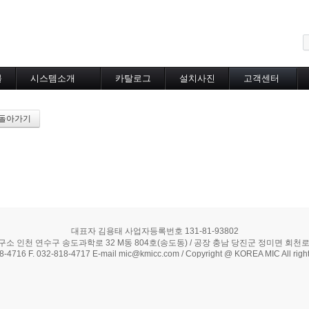
메뉴 건너뛰기
블
시스템소개
카탈로그
설치사진
고객센터
도로융설시스템
카탈로그
설치사진
공지사항
지붕융설시스템
온라인상담
돌아가기
Heat Tracing
동파방지
소화배관투입형
산업용히터
부속자재
대표자 김용태 사업자등록번호 131-81-93802
구소 인천 연수구 송도과학로 32 M동 804호(송도동) / 공장 충남 당진군 정미면 회천로 5
18-4716 F. 032-818-4717 E-mail mic@kmicc.com / Copyright @ KOREA MIC All right