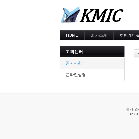
HOME
회사소개
히팅케이
회사소개
MI cable
인증현황
스노우멜팅
고객센터
오시는길
지붕융설
동파방지
공지사항
난방용
온라인상담
본사/연
T. 032-8