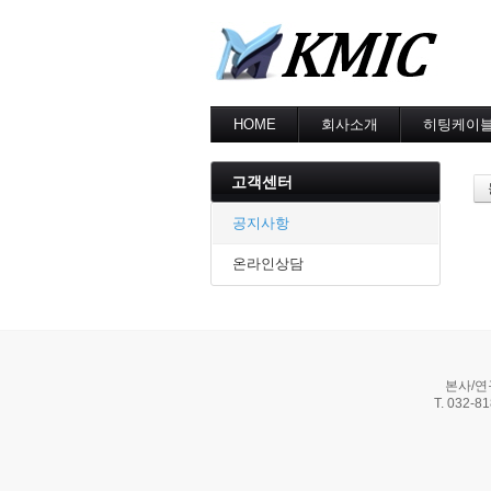
HOME
회사소개
히팅케이
회사소개
MI cable
인증현황
스노우멜팅
고객센터
오시는길
지붕융설
동파방지
공지사항
난방용
온라인상담
본사/연
T. 032-8