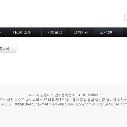
메뉴 건너뛰기
블
시스템소개
카탈로그
설치사진
고객센터
도로융설시스템
카탈로그
설치사진
공지사항
지붕융설시스템
온라인상담
돌아가기
Heat Tracing
동파방지
소화배관투입형
산업용히터
부속자재
대표자 김용태 사업자등록번호 131-81-93802
구소 인천 연수구 송도과학로 32 M동 804호(송도동) / 공장 충남 당진군 정미면 회천로 5
18-4716 F. 032-818-4717 E-mail mic@kmicc.com / Copyright @ KOREA MIC All right