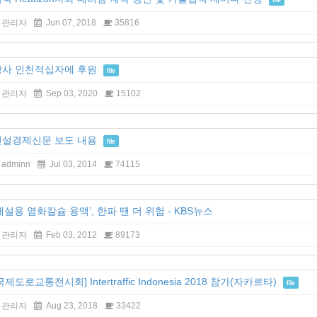
관리자
Jun 07, 2018
35816
당사 인천적십자에 후원
file
관리자
Sep 03, 2020
15102
건설경제신문 보도 내용
file
adminn
Jul 03, 2014
74115
제설용 염화칼슘 용액’, 한파 땐 더 위험 - KBS뉴스
관리자
Feb 03, 2012
89173
국제도로교통전시회] Intertraffic Indonesia 2018 참가(자카르타)
file
관리자
Aug 23, 2018
33422