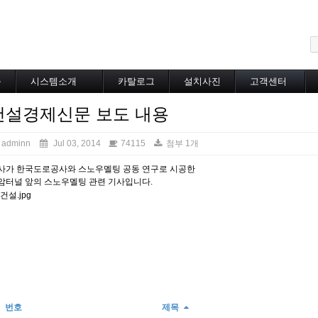
메뉴 건너뛰기
블
시스템소개
카탈로그
설치사진
고객센터
도로융설시스템
카탈로그
설치사진
공지사항
건설경제신문 보도 내용
지붕융설시스템
온라인상담
Heat Tracing
동파방지
adminn
Jul 03, 2014
74115
첨부 1개
소화배관투입형
사가 한국도로공사와 스노우멜팅 공동 연구로 시공한
산업용히터
암터널 앞의 스노우멜팅 관련 기사입니다.
부속자재
번호
제목