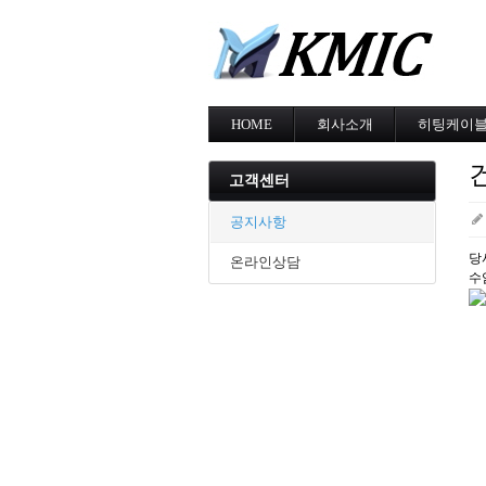
HOME
회사소개
히팅케이
회사소개
MI cable
인증현황
스노우멜팅
고객센터
오시는길
지붕융설
동파방지
공지사항
난방용
당
온라인상담
수