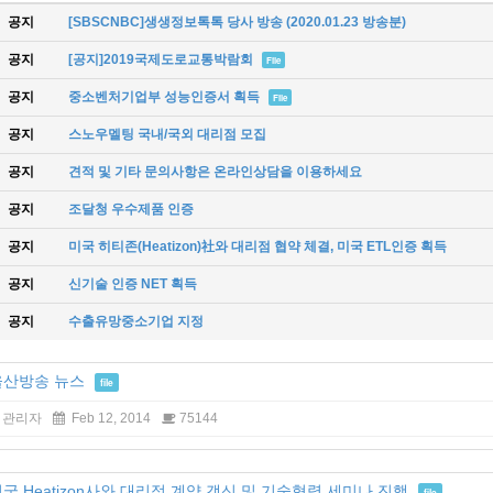
공지
[SBSCNBC]생생정보톡톡 당사 방송 (2020.01.23 방송분)
공지
[공지]2019국제도로교통박람회
File
공지
중소벤처기업부 성능인증서 획득
File
공지
스노우멜팅 국내/국외 대리점 모집
공지
견적 및 기타 문의사항은 온라인상담을 이용하세요
공지
조달청 우수제품 인증
공지
미국 히티존(Heatizon)社와 대리점 협약 체결, 미국 ETL인증 획득
공지
신기술 인증 NET 획득
공지
수출유망중소기업 지정
울산방송 뉴스
file
관리자
Feb 12, 2014
75144
국 Heatizon사와 대리점 계약 갱신 및 기술협력 세미나 진행
file