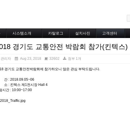
메뉴 건너뛰기
블
시스템소개
카탈로그
설치사진
고객센터
도로융설시스템
카탈로그
설치사진
공지사항
2018 경기도 교통안전 박람회 참가(킨텍스)
지붕융설시스템
온라인상담
Heat Tracing
동파방지
관리자
Aug 23, 2018
32602
첨부 1개
소화배관투입형
018 경기도 교통안전박람회에 참가하오니 많은 관심 부탁드립니다.
산업용히터
부속자재
간 : 2018.09.05~06
 소 : 킨텍스 제1전시장 Hall 4
시간 : 10:00~17:00