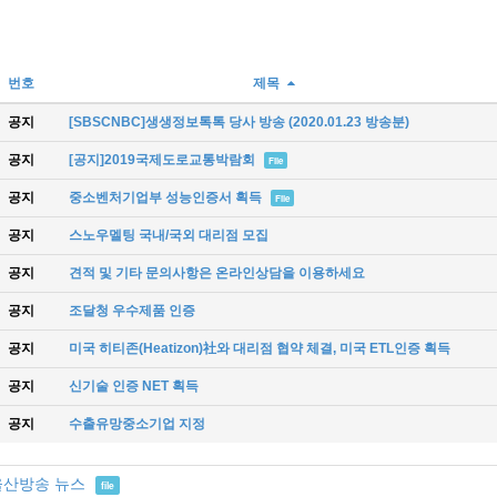
번호
제목
공지
[SBSCNBC]생생정보톡톡 당사 방송 (2020.01.23 방송분)
공지
[공지]2019국제도로교통박람회
File
공지
중소벤처기업부 성능인증서 획득
File
공지
스노우멜팅 국내/국외 대리점 모집
공지
견적 및 기타 문의사항은 온라인상담을 이용하세요
공지
조달청 우수제품 인증
공지
미국 히티존(Heatizon)社와 대리점 협약 체결, 미국 ETL인증 획득
공지
신기술 인증 NET 획득
공지
수출유망중소기업 지정
울산방송 뉴스
file