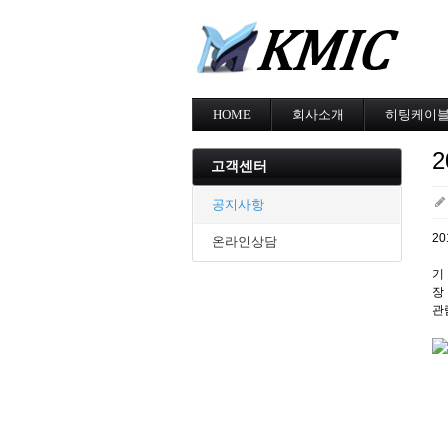
HOME
회사소개
히팅케이
회사소개
MI cable
인증현황
스노우멜팅
고객센터
오시는길
지붕융설
동파방지
공지사항
난방용
2
온라인상담
기 
장
관람