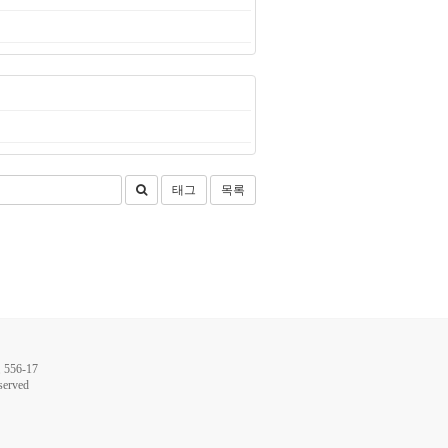
태그
목록
56-17
served