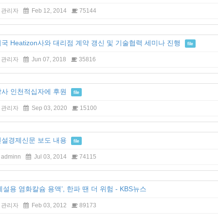
관리자
Feb 12, 2014
75144
국 Heatizon사와 대리점 계약 갱신 및 기술협력 세미나 진행
file
관리자
Jun 07, 2018
35816
당사 인천적십자에 후원
file
관리자
Sep 03, 2020
15100
건설경제신문 보도 내용
file
adminn
Jul 03, 2014
74115
제설용 염화칼슘 용액’, 한파 땐 더 위험 - KBS뉴스
관리자
Feb 03, 2012
89173