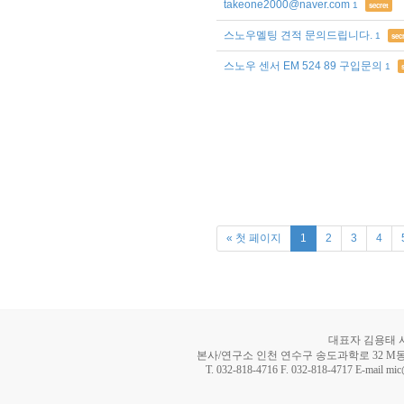
takeone2000@naver.com
1
secret
스노우멜팅 견적 문의드립니다.
1
sec
스노우 센서 EM 524 89 구입문의
1
« 첫 페이지
1
2
3
4
대표자 김용태 사업
본사/연구소 인천 연수구 송도과학로 32 M동 8
T. 032-818-4716 F. 032-818-4717 E-mail mi