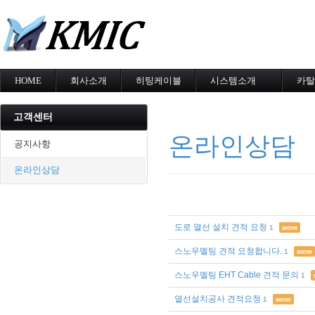
메
HOME
회사소개
히팅케이블
시스템소개
카탈
회사소개
MI cable
도로융설시스템
카탈
인증현황
스노우멜팅
지붕융설시스템
고객센터
오시는길
지붕융설
Heat Tracing
온라인상담
동파방지
동파방지
공지사항
난방용
소화배관투입형
온라인상담
산업용히터
부속자재
도로 열선 설치 견적 요청
1
secret
스노우멜팅 견적 요청합니다.
1
secret
스노우멜팅 EHT Cable 견적 문의
1
열선설치공사 견적요청
1
secret