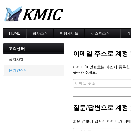
HOME
회사소개
히팅케이블
시스템소개
카
회사소개
MI cable
도로융설시스템
카
인증현황
스노우멜팅
지붕융설시스템
고객센터
이메일 주소로 계정
오시는길
지붕융설
Heat Tracing
동파방지
동파방지
공지사항
난방용
소화배관투입형
아이디/비밀번호는 가입시 등록한 메
온라인상담
산업용히터
클릭해주세요.
부속자재
질문/답변으로 계정
회원 정보에 입력한 아이디와 이메