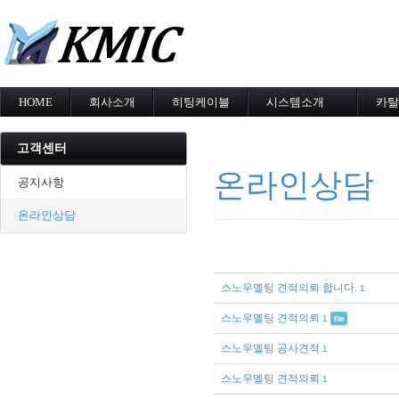
메
HOME
회사소개
히팅케이블
시스템소개
카탈
회사소개
MI cable
도로융설시스템
카탈
인증현황
스노우멜팅
지붕융설시스템
고객센터
오시는길
지붕융설
Heat Tracing
온라인상담
동파방지
동파방지
공지사항
난방용
소화배관투입형
온라인상담
산업용히터
부속자재
스노우멜팅 견적의뢰 합니다.
1
스노우멜팅 견적의뢰
1
file
스노우멜팅 공사견적
1
스노우멜팅 견적의뢰
1