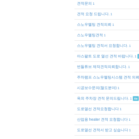
견적문의
1
견적 요청 드립니다.
1
스노우멜팅 견적의뢰
1
스노우멜팅견적
1
스노우멜팅 견적서 요청합니다.
1
아스팔트 도로 열선 견적 바랍니다.
1
번들튜브 제작견적의뢰합니다.
1
주차램프 스노우멜팅시스템 견적 의
시공보수문의(철도분야)
1
옥외 주차장 견적 문의드립니다.
1
file
도로열선 견적요청합니다
1
산업용 heater 견적 요청합니다
1
도로열선 견적서 받고 싶습니다
1