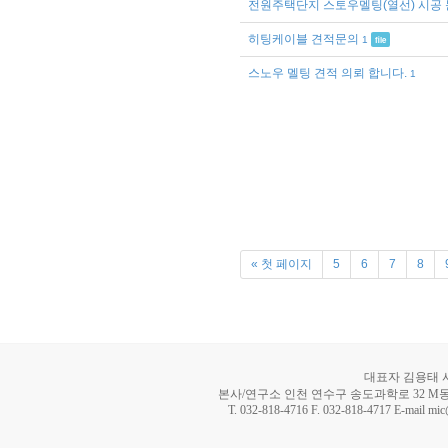
전원주택단지 스토우멜팅(열선) 시공
히팅케이블 견적문의
1
file
스노우 멜팅 견적 의뢰 합니다.
1
« 첫 페이지
5
6
7
8
대표자 김용태 사업
본사/연구소 인천 연수구 송도과학로 32 M동 8
T. 032-818-4716 F. 032-818-4717 E-mail mi