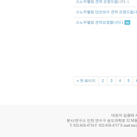
스노우멜팅 견적 요청드립니다.
1
스노우멜팅 단선보수 견적 요청드립니
스노우멜팅 견적요청합니다
1
file
« 첫 페이지
2
3
4
5
대표자 김용태 사업
본사/연구소 인천 연수구 송도과학로 32 M동 8
T. 032-818-4716 F. 032-818-4717 E-mail mi