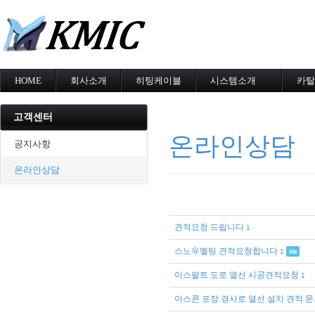
메
HOME
회사소개
히팅케이블
시스템소개
카탈
회사소개
MI cable
도로융설시스템
카탈
인증현황
스노우멜팅
지붕융설시스템
고객센터
오시는길
지붕융설
Heat Tracing
온라인상담
동파방지
동파방지
공지사항
난방용
소화배관투입형
온라인상담
산업용히터
부속자재
견적요청 드립니다
1
스노우멜팅 견적요청합니다
1
file
아스팔트 도로 열선 시공견적요청
1
아스콘 포장 경사로 열선 설치 견적 문