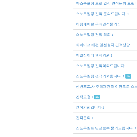
아스콘포장 도로 열선 견적문의 드립니
스노우멜팅 견적 문의드립니다.
1
히팅케이블 구매견적문의
1
스노우멜팅 견적 의뢰
1
쇠파이프 배관 열선설치 견적상담
이멀전히터 견적의뢰
1
스노우멜팅 견적의뢰드립니다.
스노우멜팅 견적의뢰합니다.
1
file
신반포21차 주택재건축 이면도로 스
견적요청
1
file
견적의뢰입니다
1
견적문의
1
스노우멜트 단선보수 문의드립니다.
1