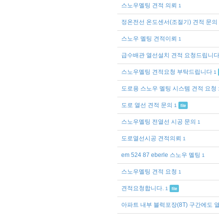
스노우멜팅 견적 의뢰
1
정온전선 온도센서(조절기) 견적 문의
스노우 멜팅 견적이뢰
1
급수배관 열선설치 견적 요청드립니다
스노우멜팅 견적요청 부탁드립니다
1
도로용 스노우 멜팅 시스템 견적 요청
도로 열선 견적 문의
1
file
스노우멜팅 전열선 시공 문의
1
도로열선시공 견적의뢰
1
em 524 87 eberle 스노우 멜팅
1
스노우멜팅 견적 요청
1
견적요청합니다.
1
file
아파트 내부 블럭포장(8T) 구간에도 