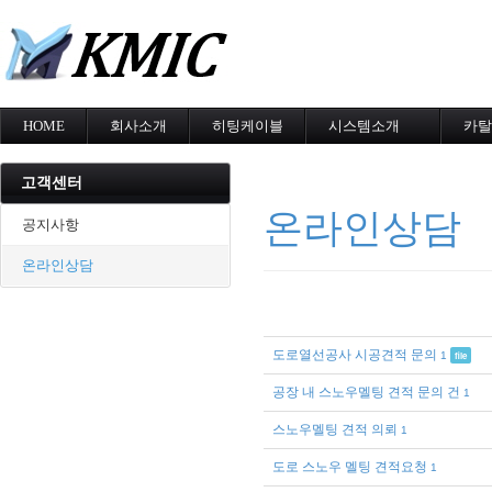
메
HOME
회사소개
히팅케이블
시스템소개
카탈
회사소개
MI cable
도로융설시스템
카탈
인증현황
스노우멜팅
지붕융설시스템
고객센터
오시는길
지붕융설
Heat Tracing
온라인상담
동파방지
동파방지
공지사항
난방용
소화배관투입형
온라인상담
산업용히터
부속자재
도로열선공사 시공견적 문의
1
file
공장 내 스노우멜팅 견적 문의 건
1
스노우멜팅 견적 의뢰
1
도로 스노우 멜팅 견적요청
1