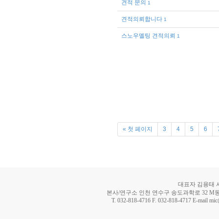
견적 문의
1
견적의뢰합니다
1
스노우멜팅 견적의뢰
1
« 첫 페이지
3
4
5
6
대표자 김용태 사업
본사/연구소 인천 연수구 송도과학로 32 M동 8
T. 032-818-4716 F. 032-818-4717 E-mail mi