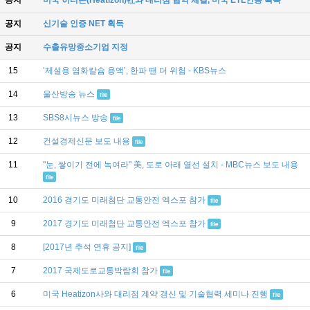
공지
미국 히티존(Heatizon)社와 대리점 협약 체결, 미국 ETL인증 획득
공지
신기술 인증 NET 획득
공지
수출유망중소기업 지정
15
‘제설용 염화칼슘 용액’, 한파 땐 더 위험 - KBS뉴스
14
울산방송 뉴스
file
13
SBS8시뉴스 방송
file
12
건설경제신문 보도 내용
file
11
"눈, 쌓이기 전에 녹여라" 美, 도로 아래 열선 설치 - MBC뉴스 보도 내용
file
10
2016 경기도 미래첨단 교통안전 엑스포 참가
file
9
2017 경기도 미래첨단 교통안전 엑스포 참가
file
8
[2017년 추석 연휴 공지]
file
7
2017 국제도로교통박람회 참가
file
6
미국 Heatizon사와 대리점 계약 갱신 및 기술협력 세미나 진행
file