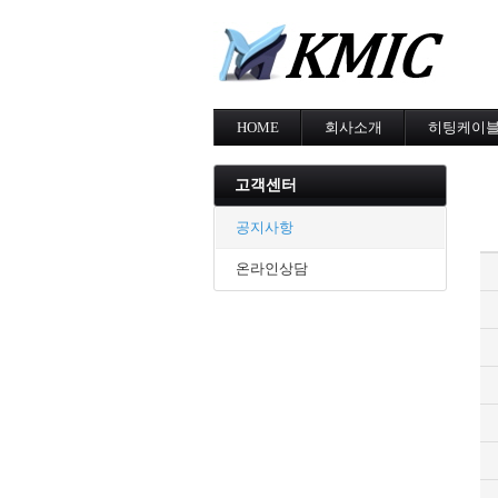
HOME
회사소개
히팅케이
회사소개
MI cable
인증현황
스노우멜팅
고객센터
오시는길
지붕융설
동파방지
공지사항
난방용
온라인상담