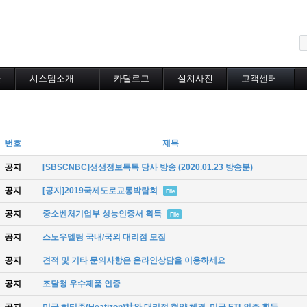
메뉴 건너뛰기
블
시스템소개
카탈로그
설치사진
고객센터
도로융설시스템
카탈로그
설치사진
공지사항
지붕융설시스템
온라인상담
Heat Tracing
동파방지
번호
제목
소화배관투입형
산업용히터
공지
[SBSCNBC]생생정보톡톡 당사 방송 (2020.01.23 방송분)
부속자재
공지
[공지]2019국제도로교통박람회
File
공지
중소벤처기업부 성능인증서 획득
File
공지
스노우멜팅 국내/국외 대리점 모집
공지
견적 및 기타 문의사항은 온라인상담을 이용하세요
공지
조달청 우수제품 인증