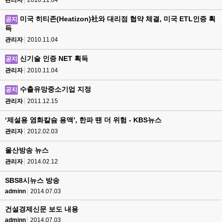
관리자
2010.11.04
미국 히티존(Heatizon)社와 대리점 협약 체결, 미국 ETL인증 획
공지
득
관리자
2010.11.04
신기술 인증 NET 획득
공지
관리자
2010.11.04
수출유망중소기업 지정
공지
관리자
2011.12.15
‘제설용 염화칼슘 용액’, 한파 땐 더 위험 - KBS뉴스
관리자
2012.02.03
울산방송 뉴스
관리자
2014.02.12
SBS8시뉴스 방송
adminn
2014.07.03
건설경제신문 보도 내용
adminn
2014.07.03