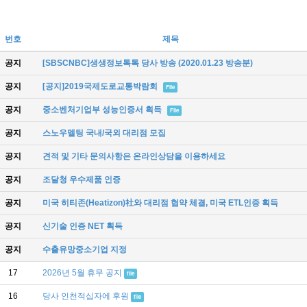
번호
제목
공지
[SBSCNBC]생생정보톡톡 당사 방송 (2020.01.23 방송분)
공지
[공지]2019국제도로교통박람회
File
공지
중소벤처기업부 성능인증서 획득
File
공지
스노우멜팅 국내/국외 대리점 모집
공지
견적 및 기타 문의사항은 온라인상담을 이용하세요
공지
조달청 우수제품 인증
공지
미국 히티존(Heatizon)社와 대리점 협약 체결, 미국 ETL인증 획득
공지
신기술 인증 NET 획득
공지
수출유망중소기업 지정
17
2026년 5월 휴무 공지
file
16
당사 인천적십자에 후원
file