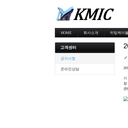
HOME
회사소개
히팅케이
회사소개
MI cable
인증현황
스노우멜팅
고객센터
오시는길
지붕융설
동파방지
공지사항
난방용
2
온라인상담
기 
장
관람