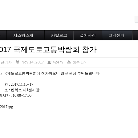
메뉴 건너뛰기
블
시스템소개
카탈로그
설치사진
고객센터
도로융설시스템
카탈로그
설치사진
공지사항
2017 국제도로교통박람회 참가
지붕융설시스템
온라인상담
Heat Tracing
동파방지
관리자
Nov 14, 2017
42479
첨부 1개
소화배관투입형
017 국제도로교통박람회에 참가하오니 많은 관심 부탁드립니다.
산업용히터
부속자재
간 : 2017.11.15~17
 소 : 킨텍스 제1전시장
시간 : 10:00~17:00