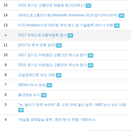
15
2018 경기도 교통안전 박람회 참가(킨텍스)
file
14
[국제도로교통전시회] Intertraffic Indonesia 2018 참가(자카르타)
file
13
미국 Heatizon사와 대리점 계약 갱신 및 기술협력 세미나 진행
file
»
2017 국제도로교통박람회 참가
file
11
[2017년 추석 연휴 공지]
file
10
2017 경기도 미래첨단 교통안전 엑스포 참가
file
9
2016 경기도 미래첨단 교통안전 엑스포 참가
file
8
건설경제신문 보도 내용
file
7
SBS8시뉴스 방송
file
6
울산방송 뉴스
file
5
"눈, 쌓이기 전에 녹여라" 美, 도로 아래 열선 설치 - MBC뉴스 보도 내용
file
4
‘제설용 염화칼슘 용액’, 한파 땐 더 위험 - KBS뉴스