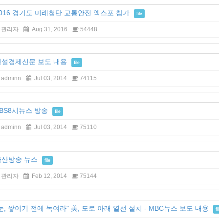
2016 경기도 미래첨단 교통안전 엑스포 참가
file
관리자
Aug 31, 2016
54448
건설경제신문 보도 내용
file
adminn
Jul 03, 2014
74115
BS8시뉴스 방송
file
adminn
Jul 03, 2014
75110
울산방송 뉴스
file
관리자
Feb 12, 2014
75144
눈, 쌓이기 전에 녹여라" 美, 도로 아래 열선 설치 - MBC뉴스 보도 내용
fi