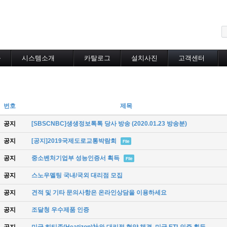
메뉴 건너뛰기
블
시스템소개
카탈로그
설치사진
고객센터
도로융설시스템
카탈로그
설치사진
공지사항
지붕융설시스템
온라인상담
Heat Tracing
동파방지
번호
제목
소화배관투입형
산업용히터
공지
[SBSCNBC]생생정보톡톡 당사 방송 (2020.01.23 방송분)
부속자재
공지
[공지]2019국제도로교통박람회
File
공지
중소벤처기업부 성능인증서 획득
File
공지
스노우멜팅 국내/국외 대리점 모집
공지
견적 및 기타 문의사항은 온라인상담을 이용하세요
공지
조달청 우수제품 인증