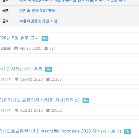
공지
미국 히티존(Heatizon)社와 대리점 협약 체결, 미국 ETL인증 획득
공지
신기술 인증 NET 획득
공지
수출유망중소기업 지정
026년 5월 휴무 공지
file
admin
Apr 28, 2026
894
당사 인천적십자에 후원
file
관리자
Sep 03, 2020
15100
018 경기도 교통안전 박람회 참가(킨텍스)
file
관리자
Aug 23, 2018
32602
국제도로교통전시회] Intertraffic Indonesia 2018 참가(자카르타)
file