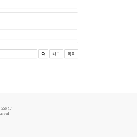
태그
목록
56-17
served