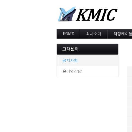
HOME
회사소개
히팅케이
회사소개
MI cable
인증현황
스노우멜팅
고객센터
오시는길
지붕융설
동파방지
공지사항
난방용
온라인상담