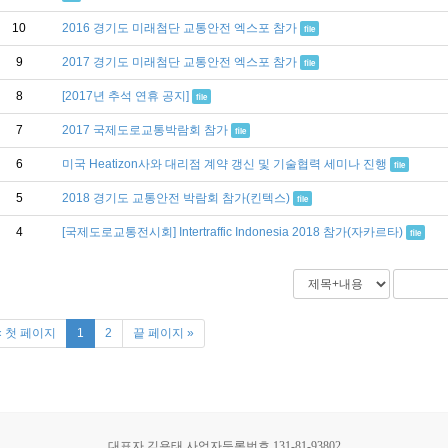
10
2016 경기도 미래첨단 교통안전 엑스포 참가
file
9
2017 경기도 미래첨단 교통안전 엑스포 참가
file
8
[2017년 추석 연휴 공지]
file
7
2017 국제도로교통박람회 참가
file
6
미국 Heatizon사와 대리점 계약 갱신 및 기술협력 세미나 진행
file
5
2018 경기도 교통안전 박람회 참가(킨텍스)
file
4
[국제도로교통전시회] Intertraffic Indonesia 2018 참가(자카르타)
file
« 첫 페이지
1
2
끝 페이지 »
대표자 김용태 사업자등록번호 131-81-93802