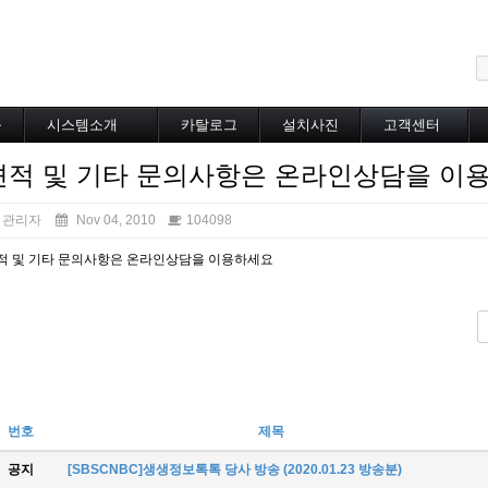
메뉴 건너뛰기
블
시스템소개
카탈로그
설치사진
고객센터
도로융설시스템
카탈로그
설치사진
공지사항
견적 및 기타 문의사항은 온라인상담을 이
지붕융설시스템
온라인상담
Heat Tracing
동파방지
관리자
Nov 04, 2010
104098
소화배관투입형
적 및 기타 문의사항은 온라인상담을 이용하세요
산업용히터
부속자재
번호
제목
공지
[SBSCNBC]생생정보톡톡 당사 방송 (2020.01.23 방송분)