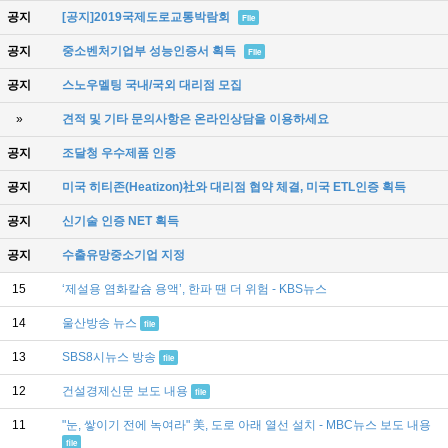
공지
[공지]2019국제도로교통박람회
File
공지
중소벤처기업부 성능인증서 획득
File
공지
스노우멜팅 국내/국외 대리점 모집
»
견적 및 기타 문의사항은 온라인상담을 이용하세요
공지
조달청 우수제품 인증
공지
미국 히티존(Heatizon)社와 대리점 협약 체결, 미국 ETL인증 획득
공지
신기술 인증 NET 획득
공지
수출유망중소기업 지정
15
‘제설용 염화칼슘 용액’, 한파 땐 더 위험 - KBS뉴스
14
울산방송 뉴스
file
13
SBS8시뉴스 방송
file
12
건설경제신문 보도 내용
file
11
"눈, 쌓이기 전에 녹여라" 美, 도로 아래 열선 설치 - MBC뉴스 보도 내용
file