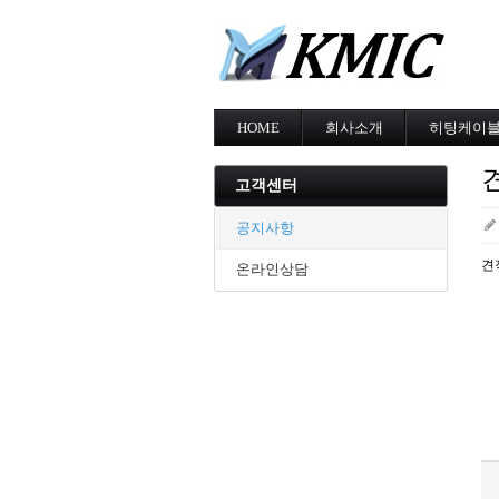
HOME
회사소개
히팅케이
회사소개
MI cable
인증현황
스노우멜팅
고객센터
오시는길
지붕융설
동파방지
공지사항
난방용
견
온라인상담