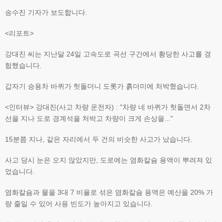
송수진 기자가 보도합니다.
<리포트>
강대진 씨는 지난달 24일 고속도로 곡선 구간에서 황당한 사고를 경
험했습니다.
갑자기 승용차 바퀴가 헛돌더니 도롯가 흙더미에 처박혔습니다.
<인터뷰> 강대진(사고 차량 운전자) : "차량 네 바퀴가 헛돌면서 2차
선을 지나 도로 경계석을 처박고 차량이 크게 손상을..."
15분쯤 지나, 같은 자리에서 두 건의 비슷한 사고가 났습니다.
사고 당시 눈은 오지 않았지만, 도로에는 염화칼슘 용액이 뿌려져 있
었습니다.
염화칼슘과 물을 3대 7 비율로 섞은 염화칼슘 용액은 예산을 20% 가
량 줄일 수 있어 사용 빈도가 높아지고 있습니다.