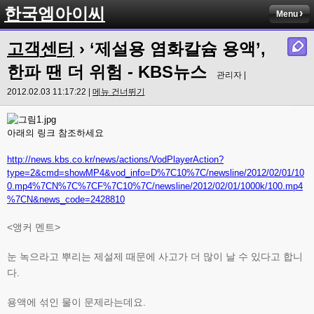
한국엠아이씨
Menu
고객센터
› ‘제설용 염화칼슘 용액’,
한파 땐 더 위험 - KBS뉴스
관리자 |
2012.02.03 11:17:22 |
메뉴 건너뛰기
아래의 링크 참조하세요
http://news.kbs.co.kr/news/actions/VodPlayerAction?
type=2&cmd=showMP4&vod_info=D%7C10%7C/newsline/2012/02/01/10
0.mp4%7CN%7C%7CF%7C10%7C/newsline/2012/02/01/1000k/100.mp4
%7CN&news_code=2428810
<앵커 멘트>
눈 녹으라고 뿌리는 제설제 때문에 사고가 더 많이 날 수 있다고 합니
다.
용액에 섞인 물이 문제라는데요.